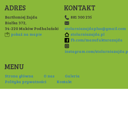
ADRES
KONTAKT
Bartłomiej Zajda
881 300 235
Białka 372,
34-220 Maków Podhalański
stolarniazajdaplus@gmail.com
pokaż na mapie
stolarniazajda.pl
fb.com/manufakturazajda
instagram.com/stolarniazajda.p
MENU
Strona główna
O nas
Galeria
Polityka prywatności
Kontakt