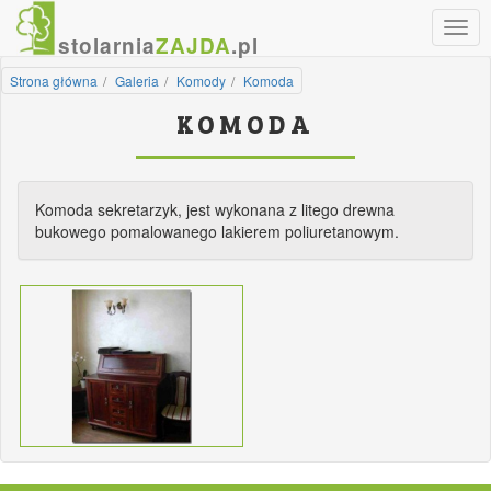
Nawi
stolarnia
ZAJDA
.pl
Strona główna
Galeria
Komody
Komoda
KOMODA
Komoda sekretarzyk, jest wykonana z litego drewna
bukowego pomalowanego lakierem poliuretanowym.