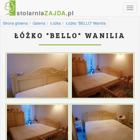
Nawi
stolarnia
ZAJDA
.pl
Strona główna
Galeria
Łóżka
Łóżko "BELLO" Wanilia
ŁÓŻKO "BELLO" WANILIA