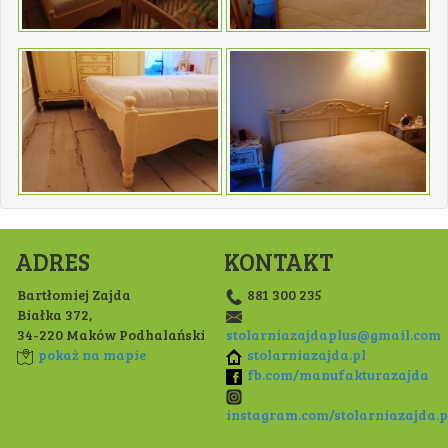
ADRES
KONTAKT
Bartłomiej Zajda
881 300 235
Białka 372,
34-220 Maków Podhalański
stolarniazajdaplus@gmail.com
pokaż na mapie
stolarniazajda.pl
fb.com/manufakturazajda
instagram.com/stolarniazajda.p